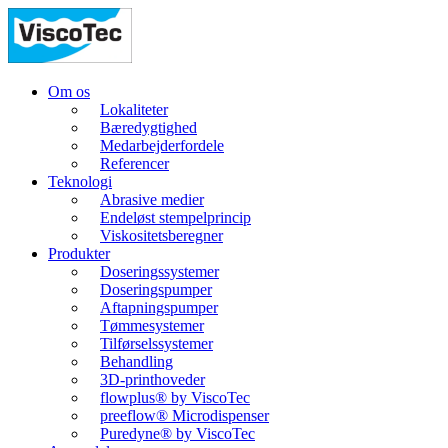
Om os
Lokaliteter
Bæredygtighed
Medarbejderfordele
Referencer
Teknologi
Abrasive medier
Endeløst stempelprincip
Viskositetsberegner
Produkter
Doseringssystemer
Doseringspumper
Aftapningspumper
Tømmesystemer
Tilførselssystemer
Behandling
3D-printhoveder
flowplus® by ViscoTec
preeflow® Microdispenser
Puredyne® by ViscoTec