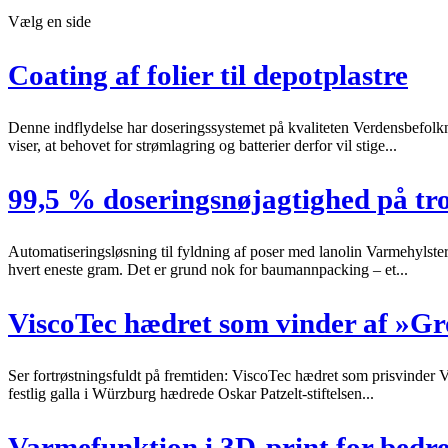
Vælg en side
Coating af folier til depotplastre
Denne indflydelse har doseringssystemet på kvaliteten Verdensbefolk
viser, at behovet for strømlagring og batterier derfor vil stige...
99,5 % doseringsnøjagtighed på tro
Automatiseringsløsning til fyldning af poser med lanolin Varmehylster
hvert eneste gram. Det er grund nok for baumannpacking – et...
ViscoTec hædret som vinder af »Gro
Ser fortrøstningsfuldt på fremtiden: ViscoTec hædret som prisvinder
festlig galla i Würzburg hædrede Oskar Patzelt-stiftelsen...
Varmefunktion i 3D-print for bedre