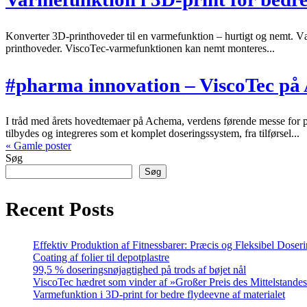
Konverter 3D-printhoveder til en varmefunktion – hurtigt og nemt. V
printhoveder. ViscoTec-varmefunktionen kan nemt monteres...
#pharma innovation – ViscoTec 
I tråd med årets hovedtemaer på Achema, verdens førende messe for pr
tilbydes og integreres som et komplet doseringssystem, fra tilførsel...
« Gamle poster
Søg
Søg
Recent Posts
Effektiv Produktion af Fitnessbarer: Præcis og Fleksibel Doser
Coating af folier til depotplastre
99,5 % doseringsnøjagtighed på trods af bøjet nål
ViscoTec hædret som vinder af »Großer Preis des Mittelstande
Varmefunktion i 3D-print for bedre flydeevne af materialet