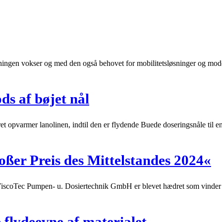
ningen vokser og med den også behovet for mobilitetsløsninger og moder
ds af bøjet nål
et opvarmer lanolinen, indtil den er flydende Buede doseringsnåle til e
ßer Preis des Mittelstandes 2024«
 ViscoTec Pumpen- u. Dosiertechnik GmbH er blevet hædret som vinder a
 flydeevne af materialet