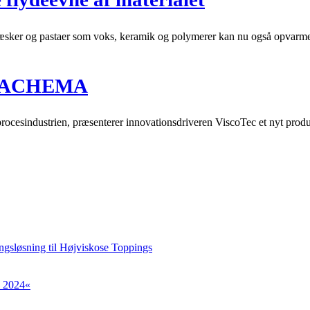
æsker og pastaer som voks, keramik og polymerer kan nu også opvarmes 
på ACHEMA
ocesindustrien, præsenterer innovationsdriveren ViscoTec et nyt produ
ingsløsning til Højviskose Toppings
s 2024«