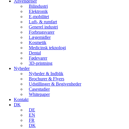
Anvendelser
Bilindustri
Elektronik
E-mobilitet
Luft- & rumfart
Generel industri
Forbrugsvarer
Lægemidler
Kosmetik
Medicinsk teknologi
Dental
Fødevarer
3D-printning
Nyheder
Nyheder & Indblik
Brochurer & Flyers
Udstillinger & Begivenheder
Casestudier
Whitepaper
Kontakt
DK
DE
EN
FR
DK