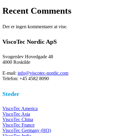
Recent Comments
Der er ingen kommentarer at vise.
ViscoTec Nordic ApS
Svogerslev Hovedgade 48
4000 Roskilde
E-mail:
info@viscotec-nordic.com
Telefon: +45 4582 8090
Steder
ViscoTec America
ViscoTec Asia
ViscoTec China
ViscoTec France
ViscoTec Germany (HQ)
ViscoTec India