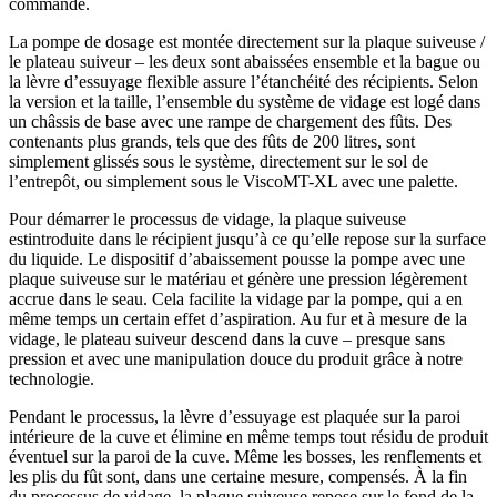
commande.
La pompe de dosage est montée directement sur la plaque suiveuse /
le plateau suiveur – les deux sont abaissées ensemble et la bague ou
la lèvre d’essuyage flexible assure l’étanchéité des récipients. Selon
la version et la taille, l’ensemble du système de vidage est logé dans
un châssis de base avec une rampe de chargement des fûts. Des
contenants plus grands, tels que des fûts de 200 litres,
sont
simplement glissés sous le système, directement sur le sol de
l’entrepôt, ou simplement sous le ViscoMT-XL avec une palette.
Pour démarrer le processus de vidage, la plaque suiveuse
est
introduite dans le récipient jusqu’à ce qu’elle repose sur la surface
du liquide.
Le dispositif d’abaissement pousse la pompe avec une
plaque suiveuse sur le matériau et génère une pression légèrement
accrue dans le seau. Cela facilite la vidage par la pompe, qui a en
même temps un certain effet d’aspiration. Au fur et à mesure de la
vidage, le plateau suiveur descend dans la cuve – presque sans
pression et avec une manipulation douce du produit grâce à notre
technologie.
Pendant le processus, la lèvre d’essuyage est plaquée sur la paroi
intérieure de la cuve et élimine en même temps tout résidu de produit
éventuel sur la paroi de la cuve. Même les bosses, les renflements et
les plis du fût sont, dans une certaine mesure, compensés. À la fin
du processus de vidage, la plaque suiveuse repose sur le fond de la