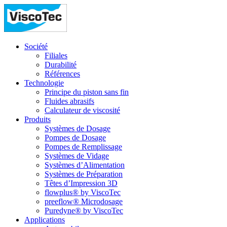
Société
Filiales
Durabilité
Références
Technologie
Principe du piston sans fin
Fluides abrasifs
Calculateur de viscosité
Produits
Systèmes de Dosage
Pompes de Dosage
Pompes de Remplissage
Systèmes de Vidage
Systèmes d’Alimentation
Systèmes de Préparation
Têtes d’Impression 3D
flowplus® by ViscoTec
preeflow® Microdosage
Puredyne® by ViscoTec
Applications