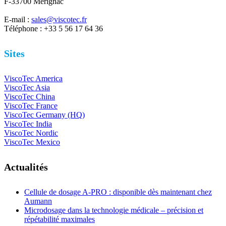
F-33700 Mérignac
E-mail :
sales@viscotec.fr
Téléphone : +33 5 56 17 64 36
Sites
ViscoTec America
ViscoTec Asia
ViscoTec China
ViscoTec France
ViscoTec Germany (HQ)
ViscoTec India
ViscoTec Nordic
ViscoTec Mexico
Actualités
Cellule de dosage A-PRO : disponible dès maintenant chez
Aumann
Microdosage dans la technologie médicale – précision et
répétabilité maximales