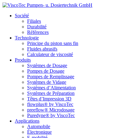
Société
Filiales
Durabilité
Références
Technologie
Principe du piston sans fin
Fluides abrasifs
Calculateur de viscosité
Produits
Systèmes de Dosage
Pompes de Dosage
Pompes de Remplissage
Systèmes de Vidage
Systèmes d’Alimentation
Systèmes de Préparation
Têtes d’Impression 3D
flowplus® by ViscoTec
preeflow® Microdosage
Puredyne® by ViscoTec
Applications
Automobile
Électronique
E-mobilité