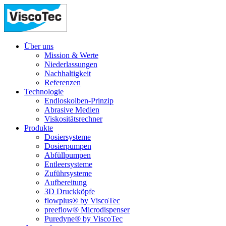
Über uns
Mission & Werte
Niederlassungen
Nachhaltigkeit
Referenzen
Technologie
Endloskolben-Prinzip
Abrasive Medien
Viskositätsrechner
Produkte
Dosiersysteme
Dosierpumpen
Abfüllpumpen
Entleersysteme
Zuführsysteme
Aufbereitung
3D Druckköpfe
flowplus® by ViscoTec
preeflow® Microdispenser
Puredyne® by ViscoTec