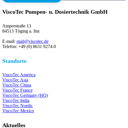
ViscoTec Pumpen- u. Dosiertechnik GmbH
Amperstraße 13
84513 Töging a. Inn
E-mail:
mail@viscotec.de
Telefon: +49 (0) 8631 9274-0
Standorte
ViscoTec America
ViscoTec Asia
ViscoTec China
ViscoTec France
ViscoTec Germany (HQ)
ViscoTec India
ViscoTec Nordic
ViscoTec Mexico
Aktuelles