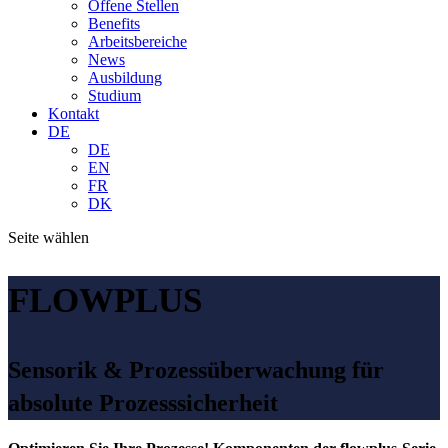
Offene Stellen
Benefits
Arbeitsbereiche
News
Ausbildung
Studium
Kontakt
DE
DE
EN
FR
DK
Seite wählen
FLOWPLUS
Sensorik & Prozessüberwachung für
absolute Prozesssicherheit