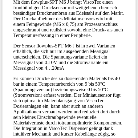
Mit dem
flowplus
-SPT M6
J
bringt ViscoTec
einen
frontbündigen Drucksensor mit
weitgehend
chemisch
beständiger
Druckmembran aus
Edelstahl
auf den Markt.
Der
Druckaufnehmer des
Miniatursensor
s
wird
m
it
einem
Feingewinde (M6 x 0,75)
am Prozessanschluss
eingeschraubt
und realisiert
sowohl eine Druck- als auch
Temperaturerfassung
in einer Peripherie
.
Der Sensor flowplus-SPT M6 J ist in zwei Varianten
erhältlich, die sich nur im ausgebenden Messignal
unterscheiden. Die Spannungsvariante liefert ein
Messsignal von 0-10V und die Stromvariante ein
Messsignal von 4…20mA.
Es können Drücke des zu dosierenden Materials bis 40
bar in einem Temperaturbereich von 5 bis 50°C
(Spannungsversion) beziehungsweise 0 bis 50°C
(Stromversion) erfasst werden. Der Miniatursensor fügt
sich optimal im Materialausgang von ViscoTec
Dosieranlagen ein, kann aber auch an anderen
Applikationen verbaut werden und reduziert dort durch
sein kleines Einschraubgewinde eventuelle
Materialverluste durch totraumoptimierte Komponenten.
Die Integration in ViscoTec-Dispenser gelingt dank
intuitiver Mechanik und kurzer Kabellänge zügig, so