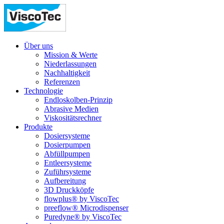
Über uns
Mission & Werte
Niederlassungen
Nachhaltigkeit
Referenzen
Technologie
Endloskolben-Prinzip
Abrasive Medien
Viskositätsrechner
Produkte
Dosiersysteme
Dosierpumpen
Abfüllpumpen
Entleersysteme
Zuführsysteme
Aufbereitung
3D Druckköpfe
flowplus® by ViscoTec
preeflow® Microdispenser
Puredyne® by ViscoTec