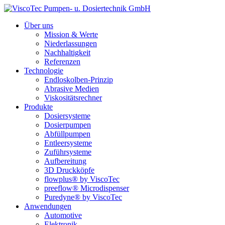
Über uns
Mission & Werte
Niederlassungen
Nachhaltigkeit
Referenzen
Technologie
Endloskolben-Prinzip
Abrasive Medien
Viskositätsrechner
Produkte
Dosiersysteme
Dosierpumpen
Abfüllpumpen
Entleersysteme
Zuführsysteme
Aufbereitung
3D Druckköpfe
flowplus® by ViscoTec
preeflow® Microdispenser
Puredyne® by ViscoTec
Anwendungen
Automotive
Elektronik