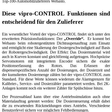
Top-100-Automobilzulieferers Webasto.
Diese vipro-CONTROL Funktionen sind
entscheidend für den Zulieferer
Ein wesentlicher Vorteil der vipro-CONTROL findet sich unter den
erweiterten Präzisionsfunktionen: Der
„Override“.
Er kommt bei
Webasto beim robotergestützten Dichtraupenauftrag zum Einsatz
und ermöglicht eine Skalierung der Dosiergeschwindigkeit auf Basis
der Robotergeschwindigkeit. Der Effekt: Das Dosiermaterial wird
auch in Kurven konstant und gleichförmig aufgetragen. Hochpräzise
Servomotoren mit integriertem Encoder sichern die exakte
Positionserfassung des Rotors. Das Erfassen der
dispenserspezifischen Anzahl der Dosierungen, der Dosierzeit und
der kumulierten Dosiermenge zählen bei der vipro-CONTROL zum
Standard. Für diese Werte können wiederum die Alarmgrenzen für
Kalibrier-, Service- und Dosierzähler parametriert werden. Bei 2K-
Anlagen kommt noch ein weiterer Zähler für Spülschüsse hinzu.
Der Prozessablauf kann über eine Antriebssimulation auch ohne
Materialauftrag getestet werden: Die Dosiersteuerung erhält dabei
die zu erwartenden Rückmeldungen eines Antriebs. Verschiedene
Benutzerlevel sichern vor möglichen Fehlbedienungen.