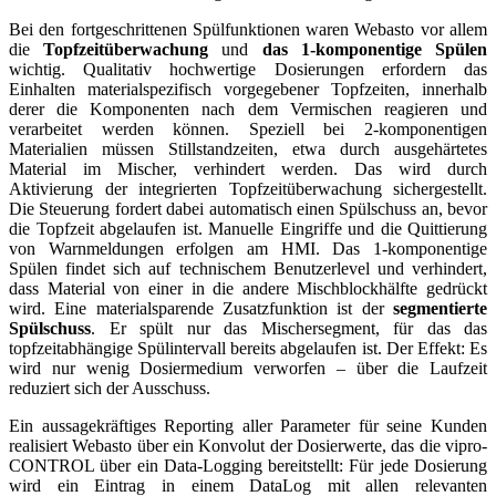
Bei den fortgeschrittenen Spülfunktionen waren Webasto vor allem
die
Topfzeitüberwachung
und
das 1-komponentige Spülen
wichtig. Qualitativ hochwertige Dosierungen erfordern das
Einhalten materialspezifisch vorgegebener Topfzeiten, innerhalb
derer die Komponenten nach dem Vermischen reagieren und
verarbeitet werden können. Speziell bei 2-komponentigen
Materialien müssen Stillstandzeiten, etwa durch ausgehärtetes
Material im Mischer, verhindert werden. Das wird durch
Aktivierung der integrierten Topfzeitüberwachung sichergestellt.
Die Steuerung fordert dabei automatisch einen Spülschuss an, bevor
die Topfzeit abgelaufen ist. Manuelle Eingriffe und die Quittierung
von Warnmeldungen erfolgen am HMI. Das 1-komponentige
Spülen findet sich auf technischem Benutzerlevel und verhindert,
dass Material von einer in die andere Mischblockhälfte gedrückt
wird. Eine materialsparende Zusatzfunktion ist der
segmentierte
Spülschuss
. Er spült nur das Mischersegment, für das das
topfzeitabhängige Spülintervall bereits abgelaufen ist. Der Effekt: Es
wird nur wenig Dosiermedium verworfen – über die Laufzeit
reduziert sich der Ausschuss.
Ein aussagekräftiges Reporting aller Parameter für seine Kunden
realisiert Webasto über ein Konvolut der Dosierwerte, das die vipro-
CONTROL über ein Data-Logging bereitstellt: Für jede Dosierung
wird ein Eintrag in einem DataLog mit allen relevanten