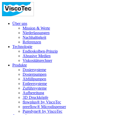
Über uns
Mission & Werte
Niederlassungen
Nachhaltigkeit
Referenzen
Technologie
Endloskolben-Prinzip
Abrasive Medien
Viskositätsrechner
Produkte
Dosiersysteme
Dosierpumpen
Abfüllpumpen
Entleersysteme
Zuführsysteme
Aufbereitung
3D Druckköpfe
flowplus® by ViscoTec
preeflow® Microdispenser
Puredyne® by ViscoTec