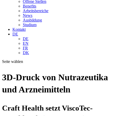
Offene Stellen
Benefits
Arbeitsbereiche
News
Ausbildung
Studium
Kontakt
DE
DE
EN
FR
DK
Seite wählen
3D-Druck von Nutrazeutika
und Arzneimitteln
Craft Health setzt ViscoTec-