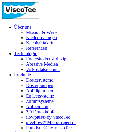
Über uns
Mission & Werte
Niederlassungen
Nachhaltigkeit
Referenzen
Technologie
Endloskolben-Prinzip
Abrasive Medien
Viskositätsrechner
Produkte
Dosiersysteme
Dosierpumpen
Abfüllpumpen
Entleersysteme
Zuführsysteme
Aufbereitung
3D Druckköpfe
flowplus® by ViscoTec
preeflow® Microdispenser
Puredyne® by ViscoTec