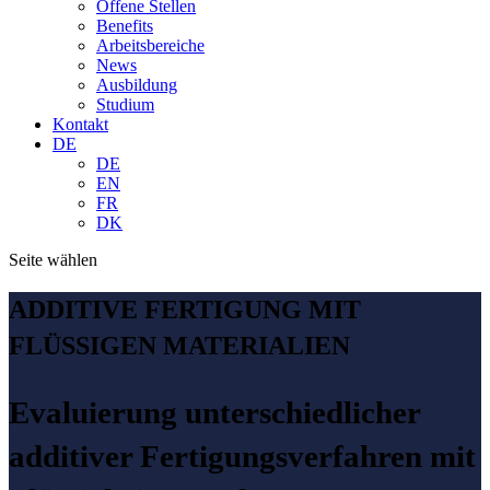
Offene Stellen
Benefits
Arbeitsbereiche
News
Ausbildung
Studium
Kontakt
DE
DE
EN
FR
DK
Seite wählen
ADDITIVE FERTIGUNG MIT
FLÜSSIGEN MATERIALIEN
Evaluierung unterschiedlicher
additiver Fertigungsverfahren mit