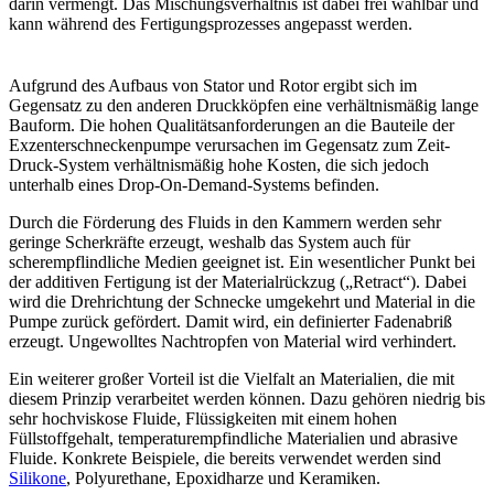
darin vermengt. Das Mischungsverhältnis ist dabei frei wählbar und
kann während des Fertigungsprozesses angepasst werden.
Aufgrund des Aufbaus von Stator und Rotor ergibt sich im
Gegensatz zu den anderen Druckköpfen eine verhältnismäßig lange
Bauform. Die hohen Qualitätsanforderungen an die Bauteile der
Exzenterschneckenpumpe verursachen im Gegensatz zum Zeit-
Druck-System verhältnismäßig hohe Kosten, die sich jedoch
unterhalb eines Drop-On-Demand-Systems befinden.
Durch die Förderung des Fluids in den Kammern werden sehr
geringe Scherkräfte erzeugt, weshalb das System auch für
scherempflindliche Medien geeignet ist. Ein wesentlicher Punkt bei
der additiven Fertigung ist der Materialrückzug („Retract“). Dabei
wird die Drehrichtung der Schnecke umgekehrt und Material in die
Pumpe zurück gefördert. Damit wird, ein definierter Fadenabriß
erzeugt. Ungewolltes Nachtropfen von Material wird verhindert.
Ein weiterer großer Vorteil ist die Vielfalt an Materialien, die mit
diesem Prinzip verarbeitet werden können. Dazu gehören niedrig bis
sehr hochviskose Fluide, Flüssigkeiten mit einem hohen
Füllstoffgehalt, temperaturempfindliche Materialien und abrasive
Fluide. Konkrete Beispiele, die bereits verwendet werden sind
Silikone
, Polyurethane, Epoxidharze und Keramiken.