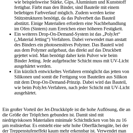
wie beispielsweise Stärke, Gips, Aluminium und Kunststoff
fertigbar. Färbt man den Binder, sind Bauteile mit einem
beliebigen Farbverlauf möglich. Zudem werden keine
Stützstrukturen benötigt, da das Pulverbett das Bauteil
abstützt. Einige Materialien erfordern eine Nachbehandlung
im Ofen (Sintern) zum Erreichen einer höheren Festigkeit.
Ein weiteres Drop-On-Demand-System ist das „PolyJet“
(„Material Jetting“) Verfahren. Dabei verwendet man anstatt
des Binders ein photosensitives Polymer. Das Bauteil wird
aus dem Polymer aufgebaut, das direkt auf das Druckbett
gejettet wird. Man benötigt daher kein Pulver wie beim
Binder Jetting. Jede aufgebrachte Schicht muss mit UV-Licht
ausgehärtet werden.
Ein kürzlich entwickeltes Verfahren ermöglicht das jetten von
Silikonen und somit die Fertigung von Bauteilen aus Silikon
mit dem Drop-On-Demand-Prinzip. Dabei wird das Bauteil,
wie beim PolyJet-Verfahren, nach jeder Schicht mit UV-Licht
ausgehärtet.
Ein großer Vorteil der Jet-Druckköpfe ist die hohe Auflösung, die an
die Größe der Tröpfchen gebunden ist. Damit sind mit
niedrigviskosen Materialien minimale Schichtdicken von bis zu 16
µm realisierbar. Es entsteht eine sehr hohe Oberflächengüte, bei der
der Treppenstufeneffekt kaum mehr erkennbar ist. Verwendet man