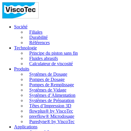
Société
Filiales
Durabilité
Références
Technologie
Principe du piston sans fin
Fluides abrasifs
Calculateur de viscosité
Produits
Systèmes de Dosage
Pompes de Dosage
Pompes de Remplissage
Systèmes de Vidage
Systèmes d’Alimentation
Systèmes de Préparation
Têtes d’Impression 3D
flowplus® by ViscoTec
preeflow® Microdosage
Puredyne® by ViscoTec
Applications