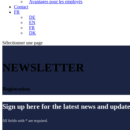
Avantages pour les employés
Contact
FR
DE
EN
FR
DK
Sélectionner une page
NEWSLETTER
Registration
Sign up here for the latest news and update
All fields with * are required.