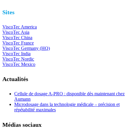
Sites
ViscoTec America
ViscoTec Asia
ViscoTec China
ViscoTec France
ViscoTec Germany (HQ)
ViscoTec India
ViscoTec Nordic
ViscoTec Mexico
Actualités
Cellule de dosage A-PRO : disponible dès maintenant chez
Aumann
Microdosage dans la technologie médicale – précision et
répétabilité maximales
Médias sociaux