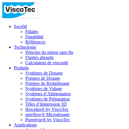
Société
Filiales
Durabilité
Références
Technologie
Principe du piston sans fin
Fluides abrasifs
Calculateur de viscosité
Produits
Systèmes de Dosage
Pompes de Dosage
Pompes de Remplissage
Systèmes de Vidage
Systèmes d’Alimentation
Systèmes de Préparation
Têtes d’Impression 3D
flowplus® by ViscoTec
preeflow® Microdosage
Puredyne® by ViscoTec
Applications