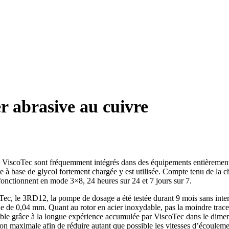
er abrasive au cuivre
rs ViscoTec sont fréquemment intégrés dans des équipements entièrement
 à base de glycol fortement chargée y est utilisée. Compte tenu de la ch
 fonctionnent en mode 3×8, 24 heures sur 24 et 7 jours sur 7.
c, le 3RD12, la pompe de dosage a été testée durant 9 mois sans interrup
e de 0,04 mm. Quant au rotor en acier inoxydable, pas la moindre trace d
sible grâce à la longue expérience accumulée par ViscoTec dans le dime
ion maximale afin de réduire autant que possible les vitesses d’écouleme