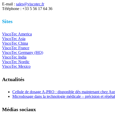
E-mail :
sales@viscotec.fr
Téléphone : +33 5 56 17 64 36
Sites
ViscoTec America
ViscoTec Asia
ViscoTec China
ViscoTec France
ViscoTec Germany (HQ)
ViscoTec India
ViscoTec Nordic
ViscoTec Mexico
Actualités
Cellule de dosage A-PRO : disponible dès maintenant chez A
Microdosage dans la technologie médicale – précision et répéta
Médias sociaux