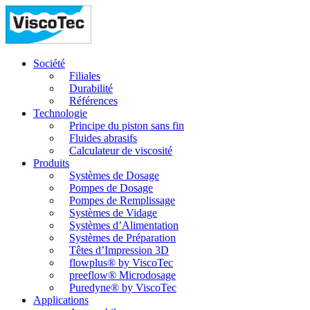
Société
Filiales
Durabilité
Références
Technologie
Principe du piston sans fin
Fluides abrasifs
Calculateur de viscosité
Produits
Systèmes de Dosage
Pompes de Dosage
Pompes de Remplissage
Systèmes de Vidage
Systèmes d’Alimentation
Systèmes de Préparation
Têtes d’Impression 3D
flowplus® by ViscoTec
preeflow® Microdosage
Puredyne® by ViscoTec
Applications