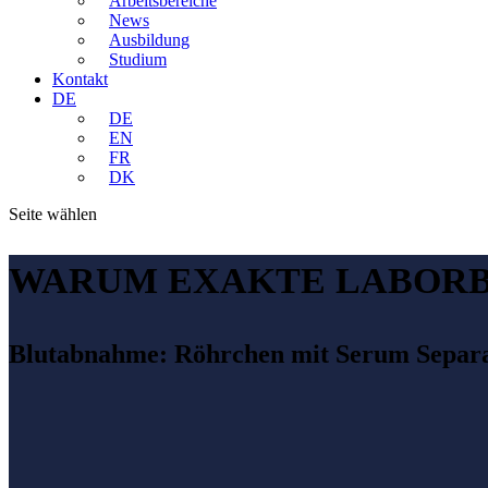
Arbeitsbereiche
News
Ausbildung
Studium
Kontakt
DE
DE
EN
FR
DK
Seite wählen
WARUM EXAKTE LABORB
Blutabnahme: Röhrchen mit Serum Separat