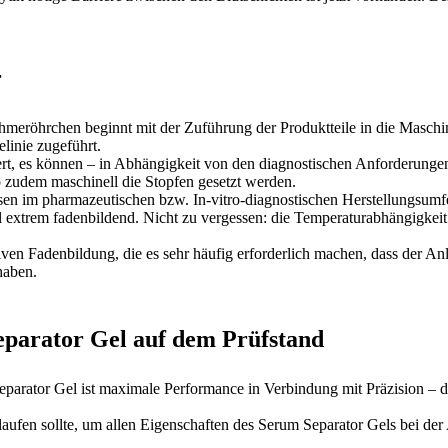
r
hmeröhrchen beginnt mit der Zuführung der Produktteile in die Maschine
elinie zugeführt.
siert, es können – in Abhängigkeit von den diagnostischen Anforderung
o zudem maschinell die Stopfen gesetzt werden.
n im pharmazeutischen bzw. In-vitro-diagnostischen Herstellungsumfel
l extrem fadenbildend. Nicht zu vergessen: die Temperaturabhängigkeit
iven Fadenbildung, die es sehr häufig erforderlich machen, dass der 
haben.
parator Gel auf dem Prüfstand
parator Gel ist maximale Performance in Verbindung mit Präzision – d
aufen sollte, um allen Eigenschaften des Serum Separator Gels bei de