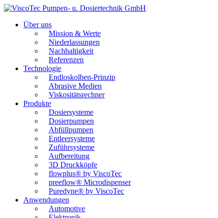
Über uns
Mission & Werte
Niederlassungen
Nachhaltigkeit
Referenzen
Technologie
Endloskolben-Prinzip
Abrasive Medien
Viskositätsrechner
Produkte
Dosiersysteme
Dosierpumpen
Abfüllpumpen
Entleersysteme
Zuführsysteme
Aufbereitung
3D Druckköpfe
flowplus® by ViscoTec
preeflow® Microdispenser
Puredyne® by ViscoTec
Anwendungen
Automotive
Elektronik