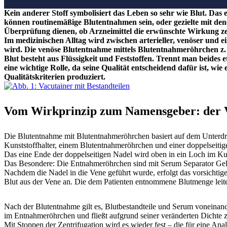
Kein anderer Stoff symbolisiert das Leben so sehr wie Blut. Das
können routinemäßige Blutentnahmen sein, oder gezielte mit den
Überprüfung dienen, ob Arzneimittel die erwünschte Wirkung ze
Im medizinischen Alltag wird zwischen arterieller, venöser und
wird. Die venöse Blutentnahme mittels Blutentnahmeröhrchen z. 
Blut besteht aus Flüssigkeit und Feststoffen. Trennt man beides
eine wichtige Rolle, da seine Qualität entscheidend dafür ist, 
Qualitätskriterien produziert.
Vom Wirkprinzip zum Namensgeber: der 
Die Blutentnahme mit Blutentnahmeröhrchen basiert auf dem Unterdru
Kunststoffhalter, einem Blutentnahmeröhrchen und einer doppelseitig
Das eine Ende der doppelseitigen Nadel wird oben in ein Loch im Kun
Das Besondere: Die Entnahmeröhrchen sind mit Serum Separator Gel 
Nachdem die Nadel in die Vene geführt wurde, erfolgt das vorsichtig
Blut aus der Vene an. Die dem Patienten entnommene Blutmenge leit
Nach der Blutentnahme gilt es, Blutbestandteile und Serum voneinande
im Entnahmeröhrchen und fließt aufgrund seiner veränderten Dichte 
Mit Stoppen der Zentrifugation wird es wieder fest – die für eine Ana