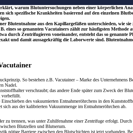
 erklärt, warum Blutuntersuchungen neben einer körperlichen Anam
en sich spezifische Krankheiten basierend auf den einzelnen Blutb
igen.
 einer Blutentnahme aus den Kapillargefäßen unterschieden, wie s
B. eines so genannten Vacutainers zählt zur häufigsten Methode 
 etwa durch Zentrifugieren voneinander, entsteht das so genannte 
wie exakt und damit aussagekräftig die Laborwerte sind. Blutentn
Vacutainer
ckprinzip. So bestehen z.B. Vacutainer – Marke des Unternehmens Bec
en Nadel.
ststoffhalter verschraubt; das andere Ende später zum Zweck der Blut
vorbefüllt.
e Einschieben des vakuumierten Entnahmeröhrchens in den Kunststoffbe
et sich aus der kalibrierten Vakuummenge im Entnahmeröhrchen ab.
r zu trennen, was unter Zuhilfenahme einer Zentrifuge erfolgt. Durch 
zwischen Blutzellen und Blutserum.
lytik nötige Barriere zwischen den Blutschichten ist jetzt vorhanden. B