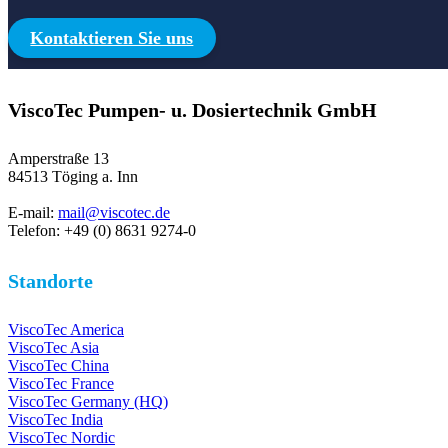
Kontaktieren Sie uns
ViscoTec Pumpen- u. Dosiertechnik GmbH
Amperstraße 13
84513 Töging a. Inn
E-mail:
mail@viscotec.de
Telefon: +49 (0) 8631 9274-0
Standorte
ViscoTec America
ViscoTec Asia
ViscoTec China
ViscoTec France
ViscoTec Germany (HQ)
ViscoTec India
ViscoTec Nordic