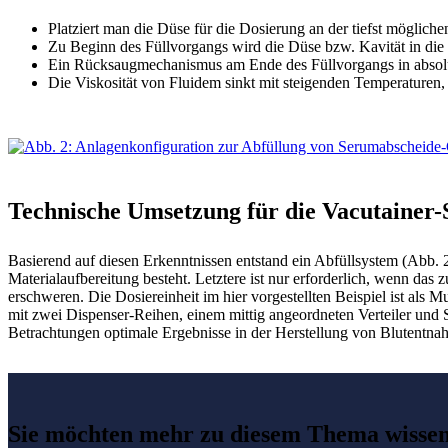
Platziert man die Düse für die Dosierung an der tiefst möglichen
Zu Beginn des Füllvorgangs wird die Düse bzw. Kavität in die 
Ein Rücksaugmechanismus am Ende des Füllvorgangs in absolu
Die Viskosität von Fluidem sinkt mit steigenden Temperaturen, 
Technische Umsetzung für die Vacutainer-
Basierend auf diesen Erkenntnissen entstand ein Abfüllsystem (Abb
Materialaufbereitung besteht. Letztere ist nur erforderlich, wenn da
erschweren. Die Dosiereinheit im hier vorgestellten Beispiel ist al
mit zwei Dispenser-Reihen, einem mittig angeordneten Verteiler und S
Betrachtungen optimale Ergebnisse in der Herstellung von Blutentna
Sie möchten mehr zu diesem Thema wisse