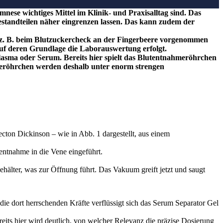
nese wichtiges Mittel im Klinik- und Praxisalltag sind. Das
estandteilen näher eingrenzen lassen. Das kann zudem der
ie z. B. beim Blutzuckercheck an der Fingerbeere vorgenommen
auf deren Grundlage die Laborauswertung erfolgt.
Plasma oder Serum. Bereits hier spielt das Blutentnahmeröhrchen
ahmeröhrchen werden deshalb unter enorm strengen
ton Dickinson – wie in Abb. 1 dargestellt, aus einem
entnahme in die Vene eingeführt.
hälter, was zur Öffnung führt. Das Vakuum greift jetzt und saugt
die dort herrschenden Kräfte verflüssigt sich das Serum Separator Gel
ereits hier wird deutlich, von welcher Relevanz die präzise Dosierung