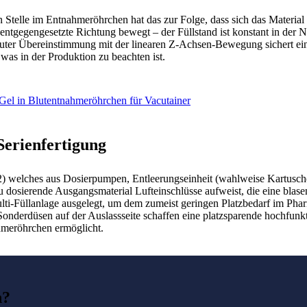
 Stelle im Entnahmeröhrchen hat das zur Folge, dass sich das Material be
entgegengesetzte Richtung bewegt – der Füllstand ist konstant in der 
ter Übereinstimmung mit der linearen Z-Achsen-Bewegung sichert ein
was in der Produktion zu beachten ist.
Serienfertigung
. 2) welches aus Dosierpumpen, Entleerungseinheit (wahlweise Kartusc
s zu dosierende Ausgangsmaterial Lufteinschlüsse aufweist, die eine bla
s Multi-Füllanlage ausgelegt, um dem zumeist geringen Platzbedarf im P
onderdüsen auf der Auslassseite schaffen eine platzsparende hochfunktio
hmeröhrchen ermöglicht.
n?