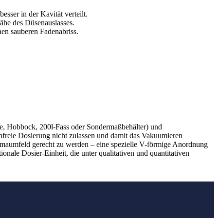
sser in der Kavität verteilt.
Nähe des Düsenauslasses.
en sauberen Fadenabriss.
he, Hobbock, 200l-Fass oder Sondermaßbehälter) und
senfreie Dosierung nicht zulassen und damit das Vakuumieren
harmaumfeld gerecht zu werden – eine spezielle V-förmige Anordnung
nale Dosier-Einheit, die unter qualitativen und quantitativen