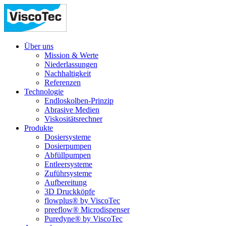
Über uns
Mission & Werte
Niederlassungen
Nachhaltigkeit
Referenzen
Technologie
Endloskolben-Prinzip
Abrasive Medien
Viskositätsrechner
Produkte
Dosiersysteme
Dosierpumpen
Abfüllpumpen
Entleersysteme
Zuführsysteme
Aufbereitung
3D Druckköpfe
flowplus® by ViscoTec
preeflow® Microdispenser
Puredyne® by ViscoTec