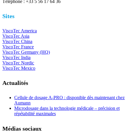
Téléphone : +33 5 56 17 64 36
Sites
ViscoTec America
ViscoTec Asia
ViscoTec China
ViscoTec France
ViscoTec Germany (HQ)
ViscoTec India
ViscoTec Nordic
ViscoTec Mexico
Actualités
Cellule de dosage A-PRO : disponible dès maintenant chez
Aumann
Microdosage dans la technologie médicale – précision et
répétabilité maximales
Médias sociaux