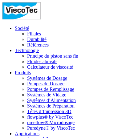
Société
Filiales
Durabilité
Références
Technologie
Principe du piston sans fin
Fluides abrasifs
Calculateur de viscosité
Produits
Systèmes de Dosage
Pompes de Dosage
Pompes de Remplissage
Systèmes de Vidage
Systèmes d’Alimentation
Systèmes de Préparation
Têtes d’Impression 3D
flowplus® by ViscoTec
preeflow® Microdosage
Puredyne® by ViscoTec
Applications