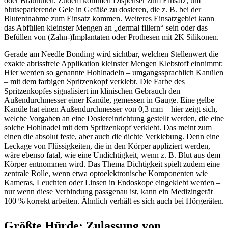
oder Braunülen. Zudem kommen Dispenser zum Einsatz, um
blutseparierende Gele in Gefäße zu dosieren, die z. B. bei der
Blutentnahme zum Einsatz kommen. Weiteres Einsatzgebiet kann
das Abfüllen kleinster Mengen an „dermal fillern“ sein oder das
Befüllen von (Zahn-)Implantaten oder Prothesen mit 2K Silikonen.
Gerade am Needle Bonding wird sichtbar, welchen Stellenwert die
exakte abrissfreie Applikation kleinster Mengen Klebstoff einnimmt:
Hier werden so genannte Hohlnadeln – umgangssprachlich Kanülen
– mit dem farbigen Spritzenkopf verklebt. Die Farbe des
Spritzenkopfes signalisiert im klinischen Gebrauch den
Außendurchmesser einer Kanüle, gemessen in Gauge. Eine gelbe
Kanüle hat einen Außendurchmesser von 0,3 mm – hier zeigt sich,
welche Vorgaben an eine Dosiereinrichtung gestellt werden, die eine
solche Hohlnadel mit dem Spritzenkopf verklebt. Das meint zum
einen die absolut feste, aber auch die dichte Verklebung. Denn eine
Leckage von Flüssigkeiten, die in den Körper appliziert werden,
wäre ebenso fatal, wie eine Undichtigkeit, wenn z. B. Blut aus dem
Körper entnommen wird. Das Thema Dichtigkeit spielt zudem eine
zentrale Rolle, wenn etwa optoelektronische Komponenten wie
Kameras, Leuchten oder Linsen in Endoskope eingeklebt werden –
nur wenn diese Verbindung passgenau ist, kann ein Medizingerät
100 % korrekt arbeiten. Ähnlich verhält es sich auch bei Hörgeräten.
Größte Hürde: Zulassung von