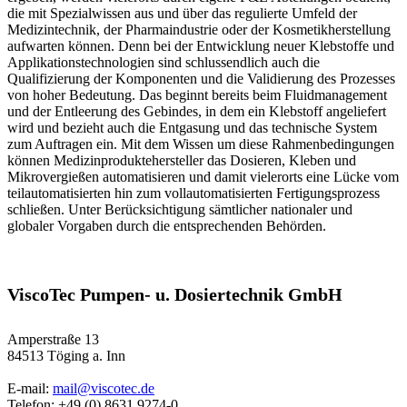
die mit Spezialwissen aus und über das regulierte Umfeld der
Medizintechnik, der Pharmaindustrie oder der Kosmetikherstellung
aufwarten können. Denn bei der Entwicklung neuer Klebstoffe und
Applikationstechnologien sind schlussendlich auch die
Qualifizierung der Komponenten und die Validierung des Prozesses
von hoher Bedeutung. Das beginnt bereits beim Fluidmanagement
und der Entleerung des Gebindes, in dem ein Klebstoff angeliefert
wird und bezieht auch die Entgasung und das technische System
zum Auftragen ein. Mit dem Wissen um diese Rahmenbedingungen
können Medizinproduktehersteller das Dosieren, Kleben und
Mikrovergießen automatisieren und damit vielerorts eine Lücke vom
teilautomatisierten hin zum vollautomatisierten Fertigungsprozess
schließen. Unter Berücksichtigung sämtlicher nationaler und
globaler Vorgaben durch die entsprechenden Behörden.
ViscoTec Pumpen- u. Dosiertechnik GmbH
Amperstraße 13
84513 Töging a. Inn
E-mail:
mail@viscotec.de
Telefon: +49 (0) 8631 9274-0