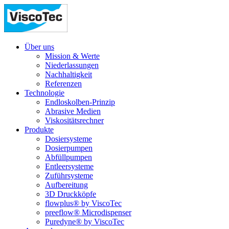
Über uns
Mission & Werte
Niederlassungen
Nachhaltigkeit
Referenzen
Technologie
Endloskolben-Prinzip
Abrasive Medien
Viskositätsrechner
Produkte
Dosiersysteme
Dosierpumpen
Abfüllpumpen
Entleersysteme
Zuführsysteme
Aufbereitung
3D Druckköpfe
flowplus® by ViscoTec
preeflow® Microdispenser
Puredyne® by ViscoTec