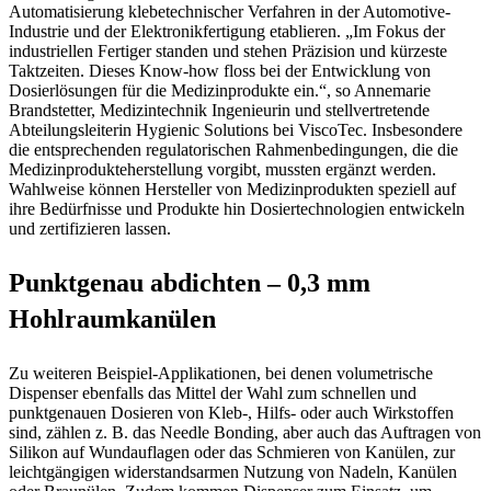
Automatisierung klebetechnischer Verfahren in der Automotive-
Industrie und der Elektronikfertigung etablieren. „Im Fokus der
industriellen Fertiger standen und stehen Präzision und kürzeste
Taktzeiten. Dieses Know-how floss bei der Entwicklung von
Dosierlösungen für die Medizinprodukte ein.“, so Annemarie
Brandstetter, Medizintechnik Ingenieurin und stellvertretende
Abteilungsleiterin Hygienic Solutions bei ViscoTec. Insbesondere
die entsprechenden regulatorischen Rahmenbedingungen, die die
Medizinprodukteherstellung vorgibt, mussten ergänzt werden.
Wahlweise können Hersteller von Medizinprodukten speziell auf
ihre Bedürfnisse und Produkte hin Dosiertechnologien entwickeln
und zertifizieren lassen.
Punktgenau abdichten – 0,3 mm
Hohlraumkanülen
Zu weiteren Beispiel-Applikationen, bei denen volumetrische
Dispenser ebenfalls das Mittel der Wahl zum schnellen und
punktgenauen Dosieren von Kleb-, Hilfs- oder auch Wirkstoffen
sind, zählen z. B. das Needle Bonding, aber auch das Auftragen von
Silikon auf Wundauflagen oder das Schmieren von Kanülen, zur
leichtgängigen widerstandsarmen Nutzung von Nadeln, Kanülen