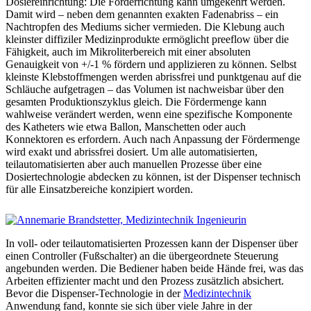
Dosiereinrichtung: Die Förderrichtung kann umgekehrt werden.
Damit wird – neben dem genannten exakten Fadenabriss – ein
Nachtropfen des Mediums sicher vermieden. Die Klebung auch
kleinster diffiziler Medizinprodukte ermöglicht preeflow über die
Fähigkeit, auch im Mikroliterbereich mit einer absoluten
Genauigkeit von +/-1 % fördern und applizieren zu können. Selbst
kleinste Klebstoffmengen werden abrissfrei und punktgenau auf die
Schläuche aufgetragen – das Volumen ist nachweisbar über den
gesamten Produktionszyklus gleich. Die Fördermenge kann
wahlweise verändert werden, wenn eine spezifische Komponente
des Katheters wie etwa Ballon, Manschetten oder auch
Konnektoren es erfordern. Auch nach Anpassung der Fördermenge
wird exakt und abrissfrei dosiert. Um alle automatisierten,
teilautomatisierten aber auch manuellen Prozesse über eine
Dosiertechnologie abdecken zu können, ist der Dispenser technisch
für alle Einsatzbereiche konzipiert worden.
In voll- oder teilautomatisierten Prozessen kann der Dispenser über
einen Controller (Fußschalter) an die übergeordnete Steuerung
angebunden werden. Die Bediener haben beide Hände frei, was das
Arbeiten effizienter macht und den Prozess zusätzlich absichert.
Bevor die Dispenser-Technologie in der
Medizintechnik
Anwendung fand, konnte sie sich über viele Jahre in der