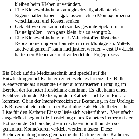
bleiben beim Kleben unverändert.
Eine Klebeverbindung kann gleichzeitig abdichtende
Eigenschaften haben – ggf. lassen sich so Montageprozesse
verschlanken und Kosten senken.
Geklebt werden kann nahezu das gesamte Spektrum an
Bauteilgrößen – von ganz klein, bis zu sehr groß.
Eine Klebeverbindung mit UV-Klebstoffen lässt eine
Repositionierung von Bauteilen in der Montage zu. Mittels
„active alignment“ kann nachjustiert werden – erst UV-Licht
härtet den Kleber aus und vollendet den Fügeprozess.
Ein Blick auf die Medizintechnik und speziell auf die
Entwicklungen bei Kathetern zeigt, welches Potenzial z. B die
Klebetechnik als Bestandteil einer automatisierten Fertigung im
Bereich der Katheter Herstellung einnimmt. Es gibt kaum einen
Fachbereich in der Medizin, in dem Katheter nicht zum Einsatz
kommen. Ob in der Intensivmedizin zur Beatmung, in der Urologie
als Blasenkatheter oder in der Kardiologie als Herzkatheter – die
Liste für den Katheter-Einsatz ließe sich weiterführen. Vereinfacht
ausgedrückt beginnt die Herstellung eines Katheters immer mit der
Extrusion der Schläuche, die im nächsten Schritt mit den so
genannten Konnektoren verklebt werden müssen. Diese
Klebeverbindung muss gleichzeitig die Dichtigkeit des Katheters