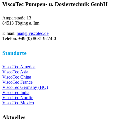
ViscoTec Pumpen- u. Dosiertechnik GmbH
Amperstraße 13
84513 Töging a. Inn
E-mail:
mail@viscotec.de
Telefon: +49 (0) 8631 9274-0
Standorte
ViscoTec America
ViscoTec Asia
ViscoTec China
ViscoTec France
ViscoTec Germany (HQ)
ViscoTec India
ViscoTec Nordic
ViscoTec Mexico
Aktuelles