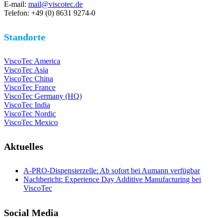
E-mail:
mail@viscotec.de
Telefon: +49 (0) 8631 9274-0
Standorte
ViscoTec America
ViscoTec Asia
ViscoTec China
ViscoTec France
ViscoTec Germany (HQ)
ViscoTec India
ViscoTec Nordic
ViscoTec Mexico
Aktuelles
A-PRO-Dispensierzelle: Ab sofort bei Aumann verfügbar
Nachbericht: Experience Day Additive Manufacturing bei
ViscoTec
Social Media