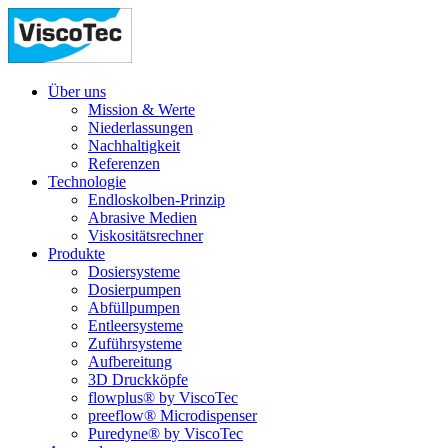
Über uns
Mission & Werte
Niederlassungen
Nachhaltigkeit
Referenzen
Technologie
Endloskolben-Prinzip
Abrasive Medien
Viskositätsrechner
Produkte
Dosiersysteme
Dosierpumpen
Abfüllpumpen
Entleersysteme
Zuführsysteme
Aufbereitung
3D Druckköpfe
flowplus® by ViscoTec
preeflow® Microdispenser
Puredyne® by ViscoTec