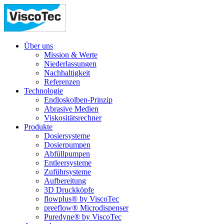
Über uns
Mission & Werte
Niederlassungen
Nachhaltigkeit
Referenzen
Technologie
Endloskolben-Prinzip
Abrasive Medien
Viskositätsrechner
Produkte
Dosiersysteme
Dosierpumpen
Abfüllpumpen
Entleersysteme
Zuführsysteme
Aufbereitung
3D Druckköpfe
flowplus® by ViscoTec
preeflow® Microdispenser
Puredyne® by ViscoTec