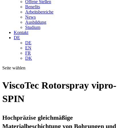
Offene Stellen
Benefits
Arbeitsbereiche
News
Ausbildung
Studium
Kontakt
DE
DE
EN
FR
DK
Seite wählen
ViscoTec Rotorspray vipro-
SPIN
Hochpräzise gleichmäßige
Materialbeschichtung von Bohrungen und